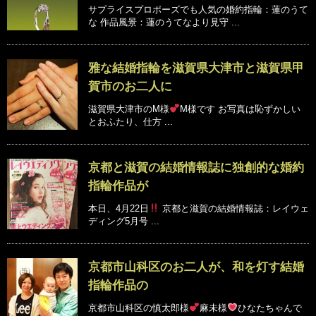
サプライスプロポーズでも人気の婚約指輪：蓮のうて
な 作品風景：蓮のうてなより見守 ...
雅な結婚指輪を滋賀県大津市と滋賀県甲
賀市のお二人に
滋賀県大津市のM様
M様です お写真は恥ずかしい
とおふたり、仕方 ...
京都と滋賀の結婚情報誌に独創的な婚約
指輪作品が
本日、4月22日
京都と滋賀の結婚情報誌：レイウェ
ディング5月号 ...
京都市山科区のお二人が、和を灯す結婚
指輪作品の
京都市山科区の慎太郎様
麻未様
ひなたちゃんで