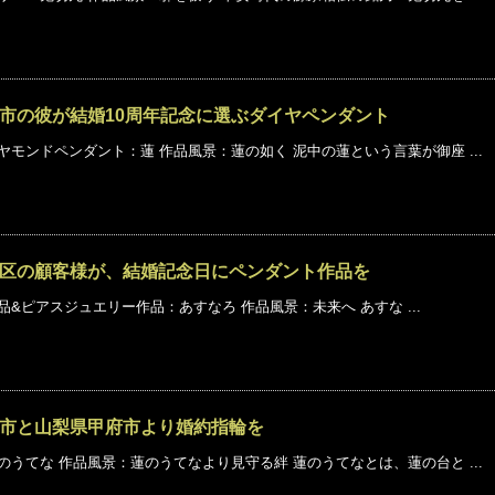
市の彼が結婚10周年記念に選ぶダイヤペンダント
ヤモンドペンダント：蓮 作品風景：蓮の如く 泥中の蓮という言葉が御座 ...
区の顧客様が、結婚記念日にペンダント作品を
&ピアスジュエリー作品：あすなろ 作品風景：未来へ あすな ...
市と山梨県甲府市より婚約指輪を
のうてな 作品風景：蓮のうてなより見守る絆 蓮のうてなとは、蓮の台と ...