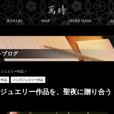
JEWELRY
SHOP
ORDER MADE
A
スジュエリー作品
>
ー作品
メンズジュエリー作品
ジュエリー作品を、聖夜に贈り合う