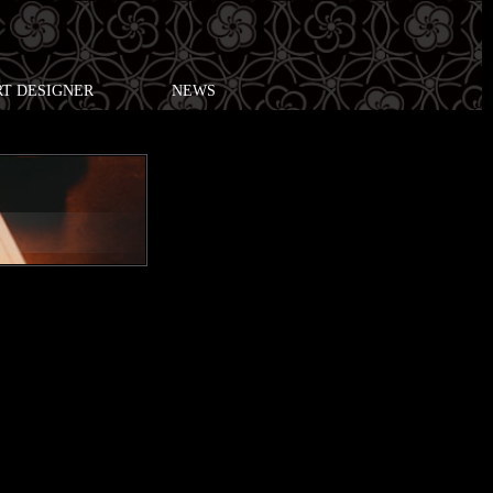
RT DESIGNER
NEWS