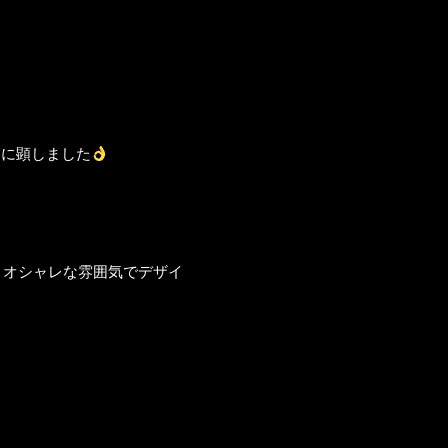
的に顕しました
、オシャレな雰囲気でデザイ