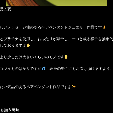
品：双
しいメッセージ性のあるペアペンダントジュエリー作品です
とプラチナを使用し、おふたりが融合し、一つと成る様子を抽象
しておりますよ
より少しだけ大きいくらいのモノです
ゴツイものばかりですが
、細身の男性にもお着け頂けますよう
たい気品のあるペアペンダント作品ですよ
トも揃う萬時