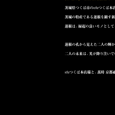
茨城県つくば市
の
efuつくば本
茨城の特産である蓮根を顕す新
蓮根は、縁起の良いモノとして
蓮根の孔から見えた二人の輝か
二人の未来は、光が降り注いで
sfuつくば本店様と、萬時 京