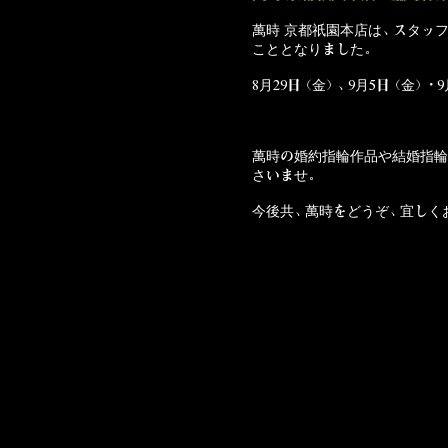
萬時 京都祇園本店
は、スタッ
こととなりました。
8月29日（金）、9月5日（金）・
萬時の
婚約指輪作品
や
結婚指輪
さいませ。
今後共、萬時をどうぞ、宜しく