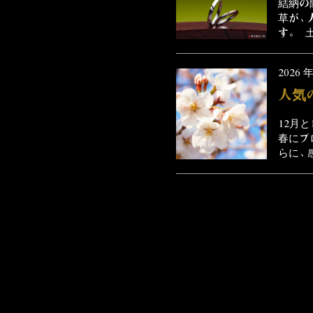
結納の
草が、
す。 土
2026 年
人気
12月
春にプ
らに、感