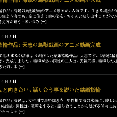
輪作品：海鏡の鳥獣戯画のアニメ動画が、人気です。 生きる場所が
の住まう海でも、空に住まう鶴の姿を、ちゃんと映し出すことができ
考え方が違う…等、悩み […]
 4 月 5 日
指輪作品：天恵の鳥獣戯画のアニメ動画完成
て地固まるの故事より創作した結婚指輪作品：天恵です。 結婚指輪
が、完成しました。 喧嘩が多い雨蛙の二人は、天気同様、喧嘩した
た時、水 […]
 4 月 3 日
んと向き合い、話し合う事を説いた結婚指輪
輪作品：海鏡は、女性用で星野輝きを、男性用で海の水面に、映し
 結婚後、男性は、喧嘩をすると、話し合うことから逃げる傾向にあ
らっしゃ […]