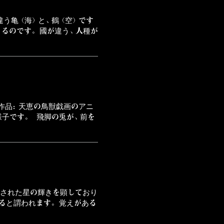
違う亀（海）と、鶴（空）です
るのです。 國が違う、人種が
作品：天恵の鳥獣戯画のアニ
様子です。 飛脚の兎が、前を
出された星の輝きを顕しており
ると謂われます。 覚えがある