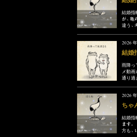
結婚指
が、亀
違う、
2026 年
結婚
雨降っ
メ動画
通り過ぎ
2026 年
ちゃ
結婚指
ます。
方も、い