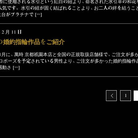
際に使用される水引という紅白の紐より、命名された水引草の和花
人気です。 水引の紐が固く結ばれることより、お二人の絆を結うこ
台がプラチナで […]
 2 月 11 日
の婚約指輪作品をご紹介
と1月に、萬時 京都祇園本店と全国の正規取扱店舗様で、ご注文が多
ロポーズを予定されている男性より、ご注文が多かった婚約指輪作
動さ […]
1