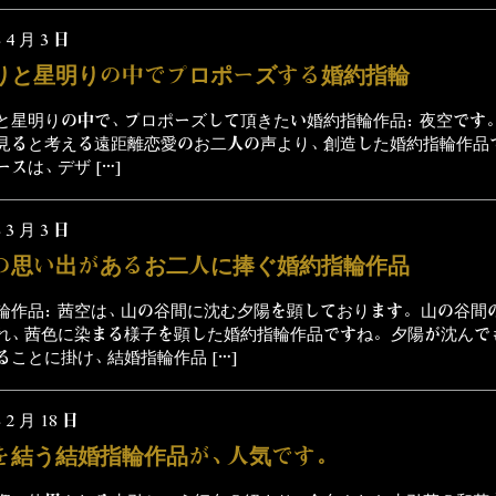
 4 月 3 日
りと星明りの中でプロポーズする婚約指輪
と星明りの中で、プロポーズして頂きたい婚約指輪作品：夜空です。
見ると考える遠距離恋愛のお二人の声より、創造した婚約指輪作品
スは、デザ […]
 3 月 3 日
の思い出があるお二人に捧ぐ婚約指輪作品
輪作品：茜空は、山の谷間に沈む夕陽を顕しております。 山の谷間
れ、茜色に染まる様子を顕した婚約指輪作品ですね。 夕陽が沈んで
ることに掛け、結婚指輪作品 […]
 2 月 18 日
を結う結婚指輪作品が、人気です。