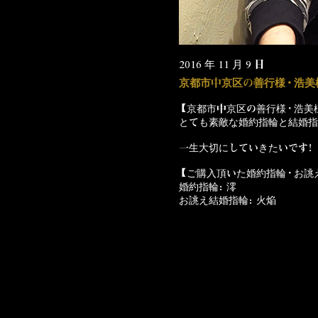
2016 年 11 月 9 日
京都市中京区の善行様・浩美
【京都市中京区の善行様・浩美
とても素敵な婚約指輪と結婚指
一生大切にしていきたいです！
【ご購入頂いた婚約指輪・お誂
婚約指輪：澪
お誂え結婚指輪：火焔