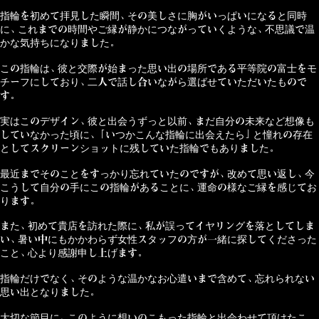
指輪を初めて拝見した瞬間、その美しさに胸がいっぱいになると同時
に、これまでの時間やご縁が静かにつながっていくような、不思議で温
かな気持ちになりました。
この指輪は、彼と交際が始まった思い出の場所である平等院の富士をモ
チーフにしており、二人で話し合いながら選ばせていただいたもので
す。
実はこのデザイン、彼と出会うずっと以前、まだ自分の未来など想像も
していなかった頃に、「いつかこんな指輪に出会えたら」と憧れの存在
としてスクリーンショットに残していた指輪でもありました。
最近までそのことをすっかり忘れていたのですが、改めて思い返し、今
こうして自分の手にこの指輪があることに、運命の様なご縁を感じてお
ります。
また、初めて貴店を訪れた際に、私が誤ってイヤリングを落としてしま
い、暑い中にもかかわらず女性スタッフの方が一緒に探してくださった
こと、心より感謝申し上げます。
指輪だけでなく、そのような温かなお心遣いまで含めて、忘れられない
思い出となりました。
大切な節目に、このように想いのこもった指輪と出会わせて頂けたこ