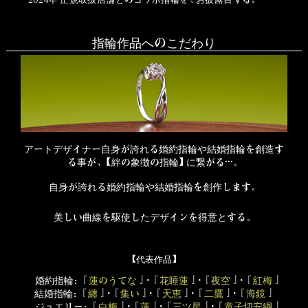
指輪作品へのこだわり
アートデザイナー自身が誇れる婚約指輪や結婚指輪を創造す
る事が、【絆の象徴の指輪】に繋がる…。
自身が誇れる婚約指輪や結婚指輪を創作します。
美しい曲線を駆使したデザインを得意とする。
【代表作品】
婚約指輪：『
蓮のうてな
』・『
花睡蓮
』・『
夜空
』・『
紅梅
』
結婚指輪：『
纏
』・『
集い
』・『
天恵
』・『
二鷹
』・『
海鏡
』
ジュエリー：『
白梅
』・『
蓮
』・『
三ツ星
』・『
童子切安綱
』