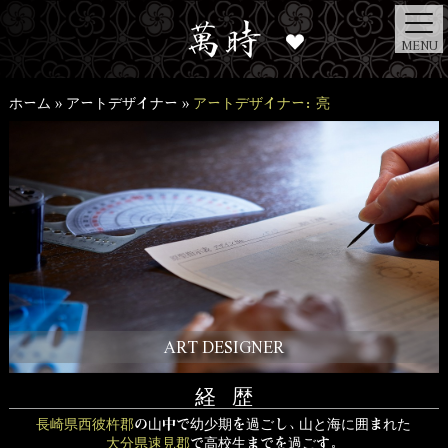
MENU
ホーム
»
アートデザイナー
»
アートデザイナー：亮
ART DESIGNER
経 歴
長崎県西彼杵郡
の山中で幼少期を過ごし、山と海に囲まれた
大分県速見郡
で高校生までを過ごす。