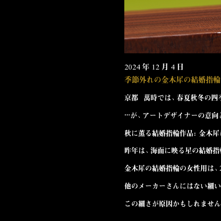
2024 年 12 月 4 日
季節外れの金木犀の結婚指輪
京都 萬時では、
春夏秋冬の四
…が、アートデザイナーの意向
秋に薫る結婚指輪作品：金木犀
昨年は、
海面に映る星の結婚指
金木犀の結婚指輪の女性用は、2
他のメーカーさんにはない細い
この細さが原因かもしれません