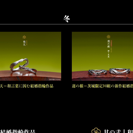
冬
天－和言葉に因む結婚指輪作品
蓮の根－茨城限定30組の新作結婚
た結婚指輪作品
其の弐┃和