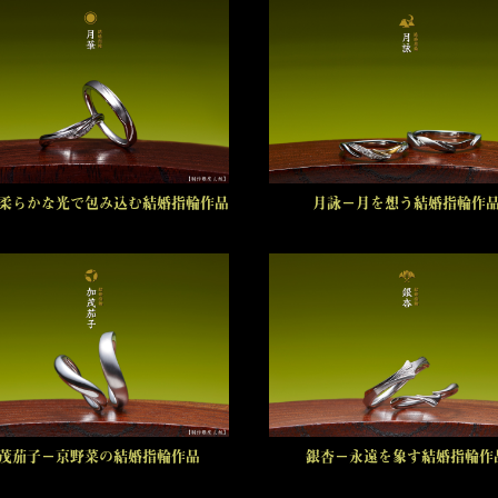
柔らかな光で包み込む結婚指輪作品
月詠－月を想う結婚指輪作
茂茄子－京野菜の結婚指輪作品
銀杏－永遠を象す結婚指輪作