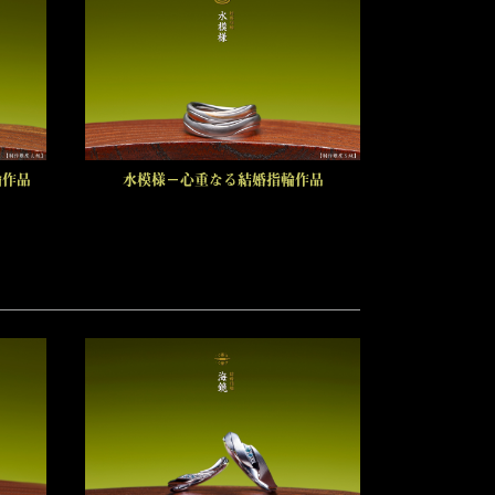
輪作品
水模様－心重なる結婚指輪作品