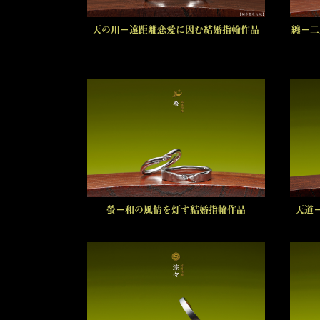
天の川－遠距離恋愛に因む結婚指輪作品
纏－二
螢－和の風情を灯す結婚指輪作品
天道