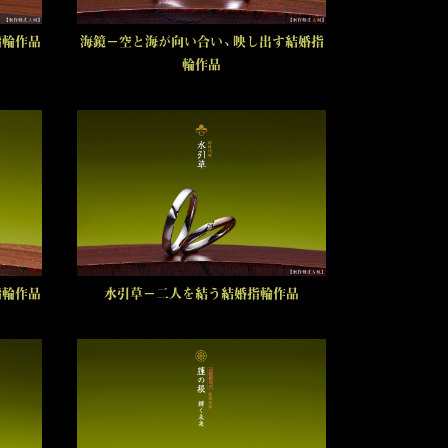
指輪作品
海鏡－空と海が向い合い、映し出す結婚指
輪作品
指輪作品
水引草－二人を結う結婚指輪作品