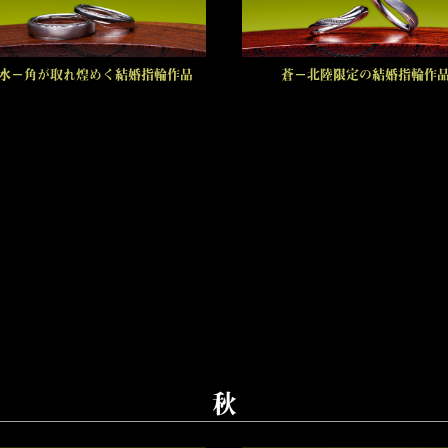
水－角が取れ煌めく結婚指輪作品
蒼－北陸限定の結婚指輪作
秋