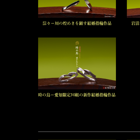
淙々－川の煌めきを顕す結婚指輪作品
岩清
時の鳥－愛知限定30組の新作結婚指輪作品