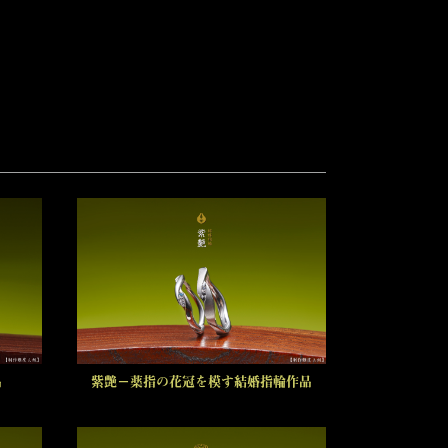
品
紫艶－薬指の花冠を模す結婚指輪作品