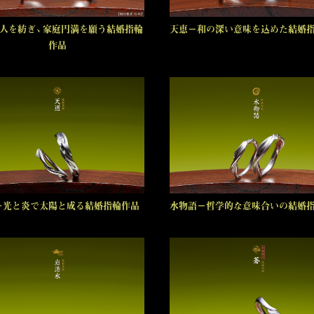
人を紡ぎ、家庭円満を願う結婚指輪
天恵－和の深い意味を込めた結婚
作品
－光と炎で太陽と成る結婚指輪作品
水物語－哲学的な意味合いの結婚