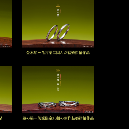
品
金木犀－花言葉に因んだ結婚指輪作品
品
蓮の根－茨城限定30組の新作結婚指輪作品