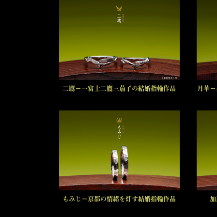
二鷹－一富士二鷹三茄子の結婚指輪作品
月華－
もみじ－京都の情緒を灯す結婚指輪作品
加