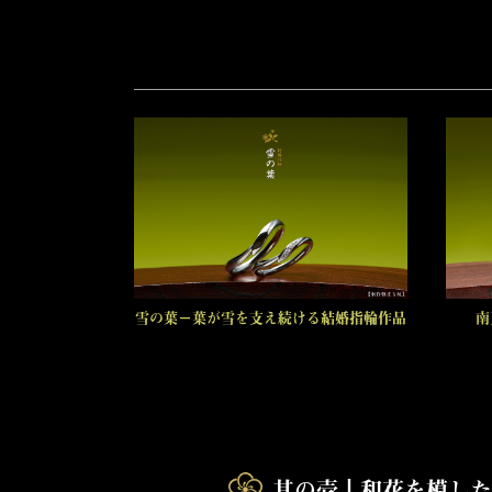
雪の葉－葉が雪を支え続ける結婚指輪作品
南
其の壱┃和花を模し