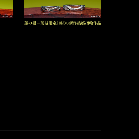
品
蓮の根－茨城限定30組の新作結婚指輪作品