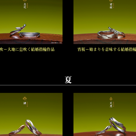
吹－大地に息吹く結婚指輪作品
宵桜－始まりを意味する結婚指
夏