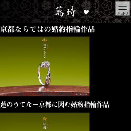
MENU
京都ならではの婚約指輪作品
蓮のうてな－京都に因む婚約指輪作品