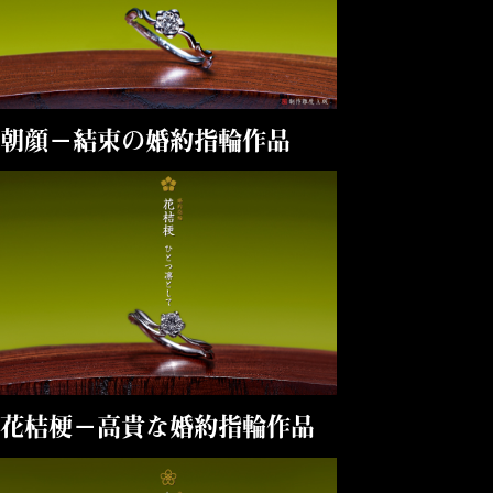
朝顔－結束の婚約指輪作品
花桔梗－高貴な婚約指輪作品