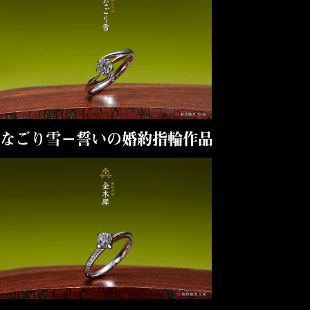
なごり雪－誓いの婚約指輪作品