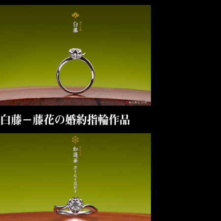
白藤－藤花の婚約指輪作品