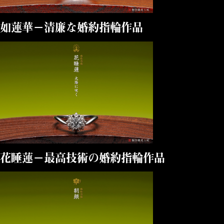
如蓮華－清廉な婚約指輪作品
花睡蓮－最高技術の婚約指輪作品