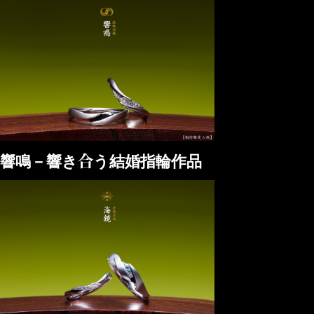
響鳴－響き合う結婚指輪作品