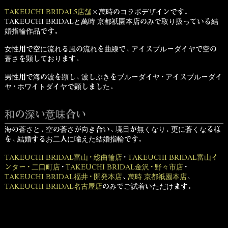
TAKEUCHI BRIDAL5店舗
×萬時のコラボデザインです。
TAKEUCHI BRIDALと萬時 京都祇園本店のみで取り扱っている結
婚指輪作品です。
女性用で空に流れる風の流れを曲線で、アイスブルーダイヤで空の
蒼さを顕しております。
男性用で海の波を顕し、波しぶきをブルーダイヤ・アイスブルーダイ
ヤ・ホワイトダイヤで顕しました。
和の深い意味合い
海の蒼さと、空の蒼さが向き合い、境目が無くなり、更に蒼くなる様
を、結婚するお二人に喩えた結婚指輪です。
TAKEUCHI BRIDAL富山・総曲輪店
・
TAKEUCHI BRIDAL富山イ
ンター・二口町店
・
TAKEUCHI BRIDAL金沢・野々市店
・
TAKEUCHI BRIDAL福井・開発本店
、
萬時 京都祇園本店
、
TAKEUCHI BRIDAL名古屋店
のみでご試着いただけます。