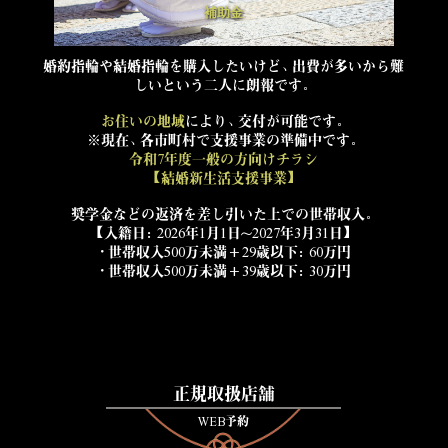
補助金
婚約指輪や結婚指輪を購入したいけど、出費が多いから難
しいという二人に朗報です。
お住いの地域
により、交付が可能です。
※現在、各市町村で支援事業の準備中です。
令和7年度一般の方向けチラシ
【結婚新生活支援事業】
奨学金などの返済を差し引いた上での世帯収入。
【入籍日：2026年1月1日～2027年3月31日】
・世帯収入500万未満+29歳以下：60万円
・世帯収入500万未満+39歳以下：30万円
正規取扱店舗
WEB予約