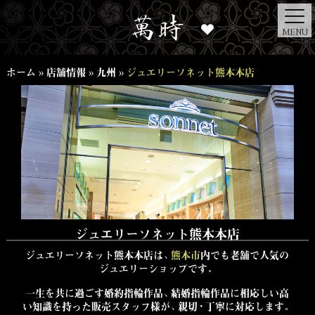
MENU
ホーム
»
店舗情報
»
九州
»
ジュエリーソネット熊本本店
ジュエリーソネット熊本本店
ジュエリーソネット熊本本店は、
熊本市
内でも老舗で人気の
ジュエリーショップです。
一生を共に過ごす婚約指輪作品、結婚指輪作品に相応しい高
い知識を持った販売スタッフ様が、親切・丁寧に
対応します。